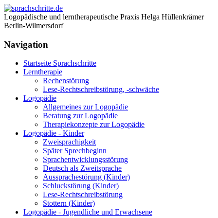
Logopädische und lerntherapeutische Praxis Helga Hüllenkrämer
Berlin-Wilmersdorf
Navigation
Startseite Sprachschritte
Lerntherapie
Rechenstörung
Lese-Rechtschreibstörung, -schwäche
Logopädie
Allgemeines zur Logopädie
Beratung zur Logopädie
Therapiekonzepte zur Logopädie
Logopädie - Kinder
Zweisprachigkeit
Später Sprechbeginn
Sprachentwicklungsstörung
Deutsch als Zweitsprache
Aussprachestörung (Kinder)
Schluckstörung (Kinder)
Lese-Rechtschreibstörung
Stottern (Kinder)
Logopädie - Jugendliche und Erwachsene